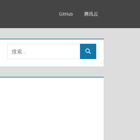
GitHub
腾讯云
搜
搜
索：
索