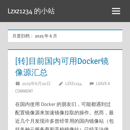
跳
Lzxz1234 的小站
至
菜
内
单
容
月度归档：
2025 年 6 月
[转]目前国内可用Docker镜
像源汇总
2025年6月20日
LZXZ1234
LEAVE A
COMMENT
在国内使用 Docker 的朋友们，可能都遇到过
配置镜像源来加速镜像拉取的操作。然而，最
近几个月发现许多曾经常用的国内镜像站（包
括各种云服务商和高校镜像站）已经无法使