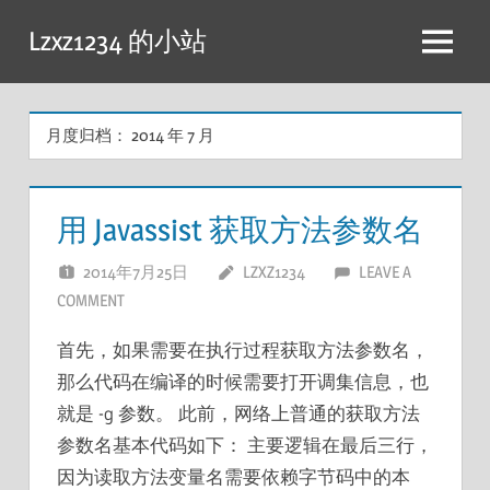
跳
Lzxz1234 的小站
至
菜
内
单
容
月度归档：
2014 年 7 月
用 Javassist 获取方法参数名
2014年7月25日
LZXZ1234
LEAVE A
COMMENT
首先，如果需要在执行过程获取方法参数名，
那么代码在编译的时候需要打开调集信息，也
就是 -g 参数。 此前，网络上普通的获取方法
参数名基本代码如下： 主要逻辑在最后三行，
因为读取方法变量名需要依赖字节码中的本