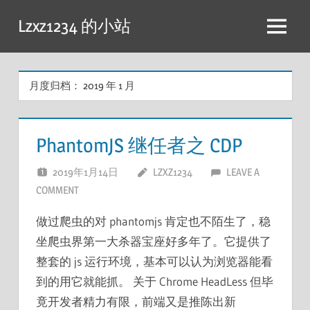
跳
Lzxz1234 的小站
至
菜
内
单
容
月度归档：
2019 年 1 月
PhantomJS 继任者之 CDP
2019年1月14日
LZXZ1234
LEAVE A
COMMENT
做过爬虫的对 phantomjs 肯定也不陌生了，稳
坐爬虫界第一大杀器宝座好多年了。它提供了
整套的 js 运行环境，基本可以认为浏览器能看
到的用它就能抓。 关于 Chrome HeadLess 但毕
竟开发者精力有限，前端又是推陈出新