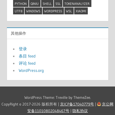
PYTHON
QINIU
SHELL
SSL
TOKENANALYZER
UTF8
WINDOWS
WORDPRESS
WSL
XIAOMI
其他操作
登录
条目 feed
评论 feed
WordPress.org
WordPress Theme: Treville by ThemeZee.
CopyRight © 2017-2026 版权所有 |
京ICP备17040779号
|
京公网
安备11010802048467号
|
隐私协议