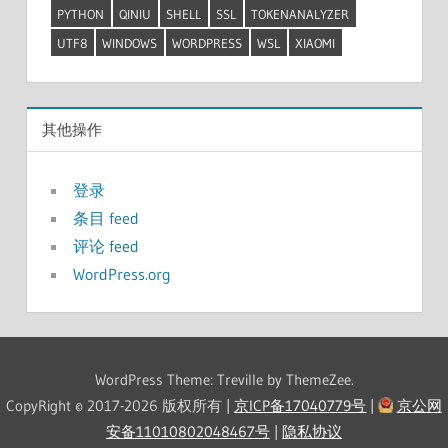
PYTHON
QINIU
SHELL
SSL
TOKENANALYZER
UTF8
WINDOWS
WORDPRESS
WSL
XIAOMI
其他操作
登录
条目 feed
评论 feed
WordPress.org
WordPress Theme: Treville by ThemeZee.
CopyRight © 2017-2026 版权所有 |
京ICP备17040779号
|
京公网
安备11010802048467号
|
隐私协议