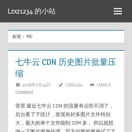
跳
Lzxz1234 的小站
至
菜
内
单
容
标签：
PIC
七牛云 CDN 历史图片批量压
缩
2018年7月14日
LZXZ1234
LEAVE A
COMMENT
背景 最近七牛云 CDN 的流量有点吃不消了，
后台看了下统计，发现有好多图片文件特别
大，最大的单个文件能到 10M 多 。所以就想
做一下图片瘦身处理，官方自带的瘦身试了下