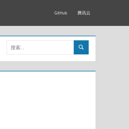
GitHub
腾讯云
搜
搜
索：
索