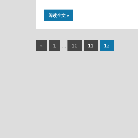
阅读全文
文
Previous
«
1
…
10
11
12
Posts
章
分
页