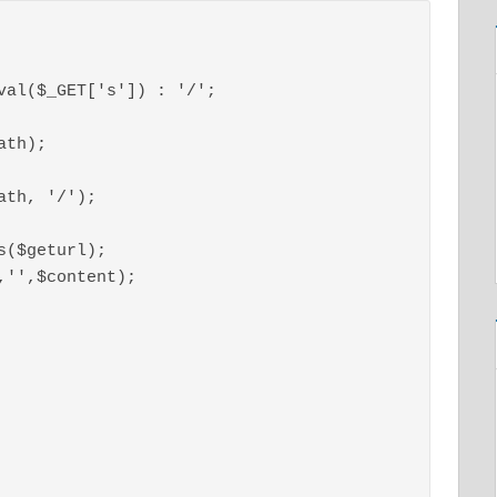
val($_GET['s']) : '/';

th);
