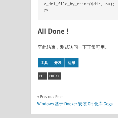
z_del_file_by_ctime($dir, 60);

All Done !
至此结束，测试访问一下正常可用。
工具
开发
运维
PHP
PROXY
文
Previous Post
Windows 基于 Docker 安装 Git 仓库 Gogs
章