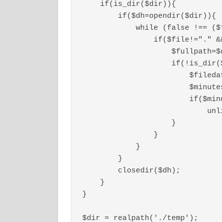
    if(is_dir($dir)){

        if($dh=opendir($dir)){

            while (false !== ($file = readdir($dh))){

                if($file!="." && $file!=".."){

                    $fullpath=$dir."/".$file;

                    if(!is_dir($fullpath)){ 

                        $filedate=filemtime($fullpath);

                        $minutes=round((time()-$filedate)/60);

                        if($minutes>$n)

                            unlink($fullpath); //删除文件

                    }

                }

            }

        }

        closedir($dh);

    }

}

$dir = realpath('./temp');
