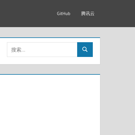
GitHub
腾讯云
搜
搜
索：
索