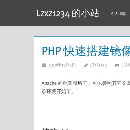
跳
Lzxz1234 的小站
至
个人博客，专
内
容
PHP 快速搭建镜
2018年11月4日
LZXZ1234
LEAV
Apache 的配置就略了，可以参照其它文
录环境开始了。