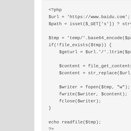
<?php

$url = 'https://www.baidu.com';

$path = isset($_GET['s']) ? str
$tmp = 'temp/'.base64_encode($pa
if(!file_exists($tmp)) {

    $geturl = $url.'/'.ltrim($path, '/');

    $content = file_get_contents($geturl);

    $content = str_replace($url,'',$content);

    $writer = fopen($tmp, "w");

    fwrite($writer, $content);

    fclose($writer);

}

echo readfile($tmp);
