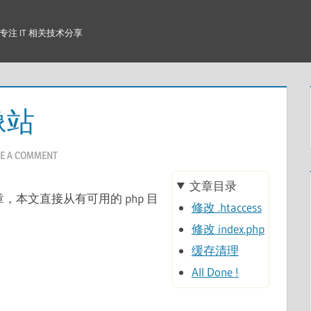
注 IT 相关技术分享
像站
E A COMMENT
文章目录
章，本文直接从有可用的 php 目
修改 .htaccess
修改 index.php
缓存清理
All Done !