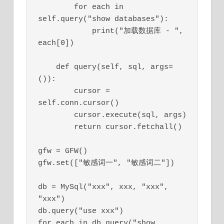
        for each in 
self.query("show databases"):

            print("加载数据库 - ", 
each[0])

    def query(self, sql, args=
()):

        cursor = 
self.conn.cursor()

        cursor.execute(sql, args)

        return cursor.fetchall()

gfw = GFW()

gfw.set(["敏感词一", "敏感词二"])

db = MySql("xxx", xxx, "xxx", 
"xxx")

db.query("use xxx")

for each in db.query("show 