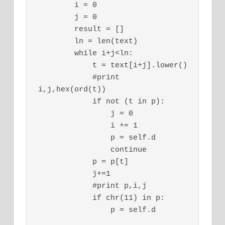
        i = 0 

        j = 0

        result = []

        ln = len(text)

        while i+j<ln:

            t = text[i+j].lower()

            #print 
i,j,hex(ord(t))

            if not (t in p):

                j = 0

                i += 1

                p = self.d

                continue

            p = p[t]

            j+=1

            #print p,i,j

            if chr(11) in p:

                p = self.d
