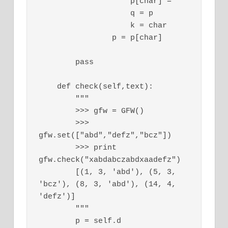
                    p[char] = ''

                    q = p

                    k = char

                p = p[char]

        pass

    def check(self,text):

        """

        >>> gfw = GFW()

        >>> 
gfw.set(["abd","defz","bcz"])

        >>> print 
gfw.check("xabdabczabdxaadefz")

        [(1, 3, 'abd'), (5, 3, 
'bcz'), (8, 3, 'abd'), (14, 4, 
'defz')]

        """

        p = self.d
