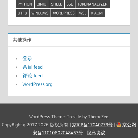
PYTHON
QINIU
SHELL
SSL
TOKENANALYZER
UTF8
WINDOWS
WORDPRESS
WSL
XIAOMI
其他操作
登录
条目 feed
评论 feed
WordPress.org
WordPress Theme: Treville by ThemeZee.
CopyRight © 2017-2026 版权所有 |
京ICP备17040779号
|
京公网
安备11010802048467号
|
隐私协议