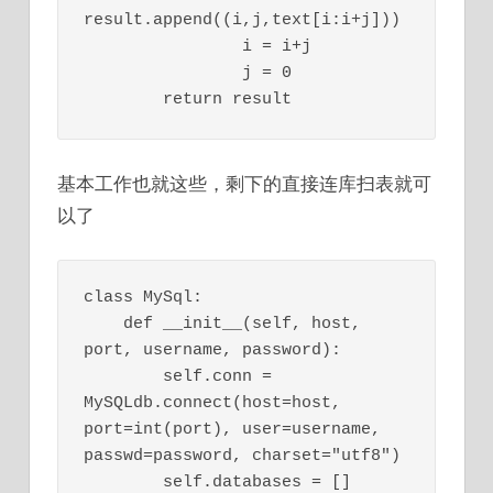
result.append((i,j,text[i:i+j]))

                i = i+j

                j = 0

基本工作也就这些，剩下的直接连库扫表就可
以了
class MySql:

    def __init__(self, host, 
port, username, password):

        self.conn = 
MySQLdb.connect(host=host, 
port=int(port), user=username, 
passwd=password, charset="utf8")

        self.databases = []
