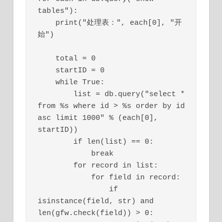
tables"): 

    print("处理表：", each[0], "开
始")

    total = 0

    startID = 0

    while True:

        list = db.query("select * 
from %s where id > %s order by id 
asc limit 1000" % (each[0], 
startID))

        if len(list) == 0:

            break

        for record in list:

            for field in record: 

                if 
isinstance(field, str) and 
len(gfw.check(field)) > 0:
