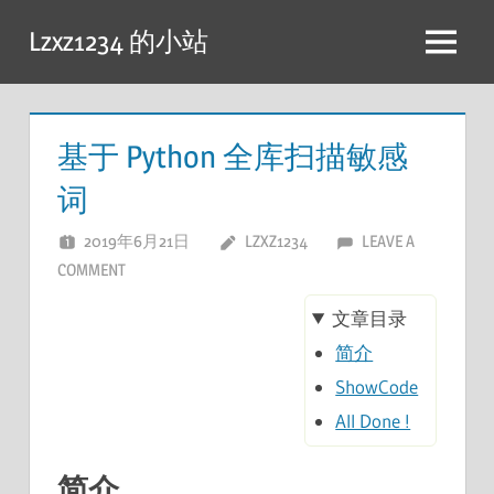
跳
Lzxz1234 的小站
至
菜
内
单
容
基于 Python 全库扫描敏感
词
2019年6月21日
LZXZ1234
LEAVE A
COMMENT
文章目录
简介
ShowCode
All Done !
简介