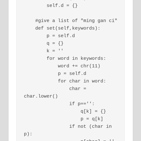
        self.d = {}

    #give a list of "ming gan ci"

    def set(self,keywords):

        p = self.d

        q = {}

        k = ''

        for word in keywords:

            word += chr(11)

            p = self.d

            for char in word:

                char = 
char.lower()

                if p=='':

                    q[k] = {}

                    p = q[k]

                if not (char in 
p):
