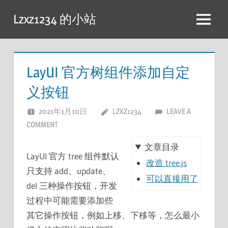
跳
Lzxz1234 的小站
至
菜
内
单
容
LayUI 官方树组件添加自定
义按钮
2021年1月10日
LZXZ1234
LEAVE A
COMMENT
文章目录
LayUI 官方 tree 组件默认
改造 tree.js
只支持 add、update、
可以直接用了
del 三种操作按钮，开发
过程中可能需要添加些
其它操作按钮，例如上移、下移等，怎么最小