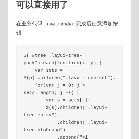
可以直接用了
在业务代码
完成后任意添加按
tree.render
钮
$("#tree .layui-tree-
pack").each(function(i, p) {

    var sets = 
$(p).children(".layui-tree-set");

    for(var j = 0; j < 
sets.length; j ++) {

        var s = sets[j];

        $(s).children(".layui-
tree-entry")

            .children(".layui-
tree-btnGroup")

            .append("<i 